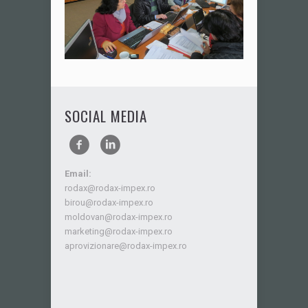
SOCIAL MEDIA
Email:
rodax@rodax-impex.ro
birou@rodax-impex.ro
moldovan@rodax-impex.ro
marketing@rodax-impex.ro
aprovizionare@rodax-impex.ro