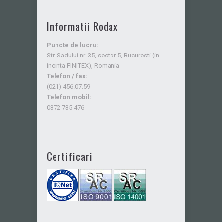
Informatii Rodax
Puncte de lucru:
Str. Sadului nr. 35, sector 5, Bucuresti (in
incinta FINITEX), Romania
Telefon / fax:
(021) 456.07.59
Telefon mobil:
0372 735 476
Certificari