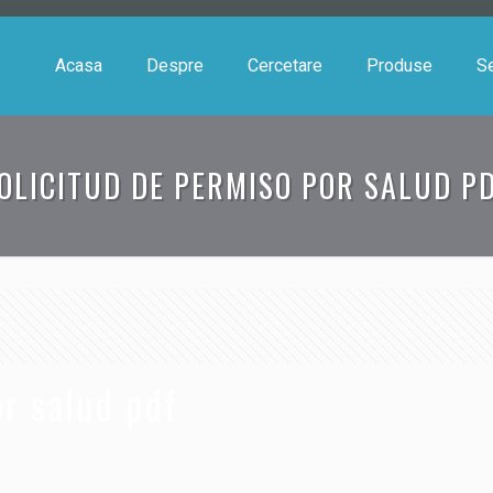
Acasa
Despre
Cercetare
Produse
Se
OLICITUD DE PERMISO POR SALUD P
or salud pdf