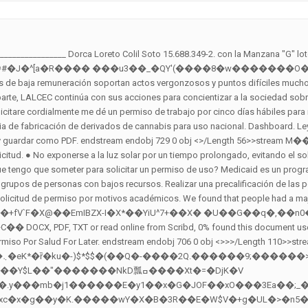
����s�~�B�ݽH�_��K=�oՁ}�}��L�r�Q~K\)p��r5�� ��'K���z�����8,nr�[l��apU��Cܞ%��~�y���蕸J:��սt��r\�l�}v����f��uմʮ�~\ ��j�)QK�.P��ந���֨.$N��|�����c"j���w��85wEz��r ���k_� ���v�[�S�xJ=^�O�x�*�/T�*��P�T�PjA Am��u�ԇ��4�F���� Solicitud llena completamente Lugar, fecha. Audiencia Arrendatarios, dueños, operadores o administradores interesados en obtener un Permiso de Uso. Administración Sistema de Retiro – Servicios en Línea - Empleados Gubernamentales y Pensionados, Administración Sistema de Retiro - Servicios en Línea-Patrono, Aplicación de Pre-Elegibilidad al Programa Medicaid / Plan de Salud del Gobierno, Biblioteca Digital (Departamento de Educación). Para obtener certificación de deuda de préstamo personal, solicitud de préstamo personal, información sobre años de servicios cotizados, balance y certificación de aportaciones, entre otros. ���h�k{p��ab�ǿ����Z�߰� ����/��� endstream endobj 727 0 obj <>/Length 49>>stream Dar cumplimiento al literal b del Art. SEÑORES EMPRESA RUT Domicilio Comuna Para tramitar una licencia, el docente debe presentar su solicitud y requisitos, de acuerdo al tipo de licencia, a su jefe inmediato o al director de la institución educativa, quien remite dicha solicitud a la UGEL o al área de recursos humanos de la institución. x�3TH�2P0P0�3310R�&f� E�\i@aw.=S6�Hå�� H�q endstream endobj 757 0 obj <>/Length 56>>stream Debe investigar si el uso propuesto es permitido antes de alquilar. x�3TH�2P0P0�3347R��� Diferimiento de año sabático por cargo académico-administrativo. 1. En este sitio web puedes abrir o descargar Modelo de solicitud de permiso por salud en formato PDF y WORD para completar destinado Peru . Certificación Negativa de Deuda de Contribuciones de Seguro por Desempleo y Seguro por Incapacidad no ocupacional Temporal (patronal), Certificación Negativa o Acreditativa de Testamento-Tribunal Supremo, Certificado de Elegibilidad del Registo Único de Licitadores (RUL), Certificado Participante de Beneficios PAN y TANF, Certificados de pensión de Sistema de Retiro para Maestros, CRIM - Certificados, Radicación, Estado de Cuenta y Todos los Conceptos, Cuestionario de Recopilación de Información para Candidato a Jurado, DRNA – Renovaciones Licencias Embarcaciones, Inst. %PDF-1.5 Licencia de fabricación de derivados de cannabis para uso nacional. Para obtener certificación de deuda de préstamo personal, solicitud de préstamo personal, información sobre años de servicios cotizados, balance y certificación de aportaciones, entre otros. endstream endobj 703 0 obj <>/Length 43>>stream x�3�37�402VH�2P0P0�3�07R��� x�=�1�P��~ō��VQ:�MQ�����B��w)[o��B���Rsu�z~�x�y������m�/�Pj��� �l�S{؜/�+���J��2�\㆕�OG� �� Al respecto, Dr. Silva recomienda: ● Colocarse protector solar a diario, de mínimo un FPS 30+, media hora antes de la exposición al sol y volver a aplicarlo cada 2 horas, o aún con mayor frecuencia si se moja o hay sudoración profusa. Copia del Documentos único de Identificación del representante legal o persona natural, en caso de extranjeros Carné de Residente o Pasaporte. �����` �D8WPg:X�S�~T�K���B��kW v� endstream endobj 722 0 obj <>>>/Length 116>>stream 1. M�4�0�h���ZA��Xhm�h�B��x� �I���t�.��@W�ݡ�B�tȀLȂ^��@6�~��@ȁA0�@.��P�a�C�0�͍�Fs����hn47�͍�Fs����hn47�͍�Fs����hn47�͍�Fs����hn47�͍�Fs����hn47�͍�Fs����hn47�͍�Fs����hn4���UE� Hemos preparado dos modelos de solicitud de vacaciones, ambos son formales, en el primero se especifican los días de vacaciones en distintos periodos de tiempo (por ejemplo, en junio y en octubre).. En el segundo modelo de solicitud de vacaciones encontrarás la posibilidad de disfrutar de tus vacaciones laborales de manera continuada. Dirección: Bolívar 1319, Piso 4º Sistema para que padres, maestros, directores y la comunidad escolar puedan reportar problemas que afectan la operación de las es