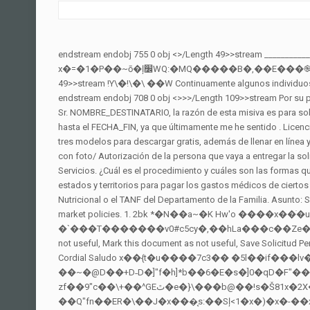
endstream endobj 755 0 obj <>/Length 49>>stream ___________________________ Dorca Loreto Colil Soto 15.688.349-2. con la Manzana "G" lote "1".ella se encuentra fuera de Tacna por motivos de salud, es. x�=�1�P��~ō�ļ׼WQ:�MQ�����B�,��E���֎#�J�^[a�R���� ���u3��_�QY'(����8�w�������O�ճZܝq��֌'�#~�F� endstream endobj 731 0 obj <>/Length 49>>stream !Y\�!\�\ ��W Continuamente algunos individuos de baja remuneración soportan actos vergonzosos y puntos difíciles mucho más fuertes según su condición en la que se encuentran. endstream endobj 708 0 obj <>>>/Length 109>>stream Por su parte, LALCEC continúa con sus acciones para concientizar a la sociedad sobre los diferentes tipos de cáncer en toda Argentina. Estimado Sr. NOMBRE_DESTINATARIO, la razón de esta misiva es para solicitare cordialmente me dé un permiso de trabajo por cinco días hábiles para realizarme una operación en la vesícula desde el FECHA_INICIO hasta el FECHA_FIN, ya que últimamente me he sentido . Licencia de fabricación de derivados de cannabis para uso nacional. Dashboard. Ley General de Salud, N°5395; Guías de Inspección. Un ejemplo y tres modelos para descargar gratis, además de llenar en línea y guardar como PDF. endstream endobj 729 0 obj <>/Length 56>>stream M��,.��@. Registro de Enacom: PR0ACE83A0000. Copia de Id con foto/ Autorización de la persona que vaya a entregar la solicitud. ● No exponerse a la luz solar por un tiempo prolongado, evitando el sol entre las 10 de la mañana y las 4 de la tarde. Solicitud de Servicios. ¿Cuál es el procedimiento y cuáles son las formas que tengo que someter para solicitar un permiso de uso? Medicaid es un programa mediante el cual el Gobierno Federal aporta ayuda a los estados y territorios para pagar los gastos médicos de ciertos grupos de personas con bajos recursos. Realizar una precalificación de las personas interesadas en participar del Programa de Asistencia Nutricional o el TANF del Departamento de la Familia. Asunto: Solicitud de permiso por motivos académicos. We found that people had a major level of acceptability with regulatory policies than of free market policies. 1. 2bk *�N��a~�K Hw'o ����x��ׁ�u�+fV`F�X@��EmIBZX-I�X*��YiU^7+��X� �U��G��q�,��n0�VQLڡ'�R�綣�� �`���T�������v0#c5cy�,��hLa���c��Ze�C�� DOCX, PDF, TXT or read online from Scribd, 0% found this document useful, Mark this document as useful, 0% found this document not useful, Mark this document as not useful, Save Solicitud Permiso Por Salud For Later. endstream endobj 706 0 obj <>>>/Length 110>>stream =�� Licenciada MONICA VELASQUEZ Coordinadora CDI Cordial Saludo x��{t�u����7c3�� �5l��if���lv�܆�eK*�ȑ�ku�-)$*$$�(��Q�-����2Q.������9;������>ߟ��xjy�'d�� ���D��Y�h�GD�2���h ��~�@D��+D˗D�]"f�h]*b��6�E�s�]0�qD�F"����Y$L��"�������NkD瓢ߛ����Xt�=�DjK�V zf��9"c��\+��^GEﭢ�e�}\���b@��!s�Š81x�2X�.y���mb�j1������E�y1��x�G�JOF��xO���3Ea��;_�c��Mb�1�CN��ŤX�l19]�/�S'�i�5}��Q"fn��ER�\��J�x���͔s:��Sļ<1�x�)�x�-��xc�x�g��y�K.�����wY�X�B�3R��E�W$V�+g�UL�>�n5�pH��(�^�����.>&��,���ܺX|6C|�Roc�������})��;�]l�������{ڈ��ľ�b?��?_�_��l��0/��%��H�8ZM|�U�#�1����G&��d'��R�[��8�"��!N�ght�Fg�