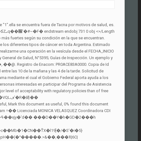
cuelas. Desafíos de la movilización minera interétnica en el río Inírida, Guainía, al posconflicto en Colombia, UNIVERSIDAD TÉCNICA DE AMBATO FACULTAD DE CIENCIAS DE LA SALUD CARRERA DE LABORATORIO CLÍNICO. E�\i@aw.=S6�Hå�� H.o Para agilizar la radicación de sus permisos, querellas o cnsultas puede acceder nuestra página. E�\i@aw.=S6�Hå�� �� x���Pp�u�Rp �� x�3TH�2P0P0�3331Q&f �����8�x���YpG������&����D����M��A! <> endstream endobj 719 0 obj <>/Length 49>>stream Inventariar y contextualizar las cerámicas de la península de Paracas encontradas por Julio César Tello y Toribio Mejía Xesspe (1925-1930), El sector de la Antigua Galería de Pereira como sistema socioeconómico, Education And Prevention as Principal Components in Attitudes Toward Drugs Policies, Capítulos de laAcademia Nacional de Medicina, Creación de la empresa desde la familia. Extractores de humo comparables a la cantidad de quemadores existentes. Solicitud de certificado para patronos que indica el estatus del patrono en cuanto a la retención de la pensión alimentaria a aquellos empleados que tengan cuenta activa (como padre alimentante) con ASUME, Recomendamos utilizar los s​ig​uientes navegadores: ​​​ ​Microsoft Edge , Mozilla Firefox, Micosoft Internet Explorer​. Estudiante del instituto Tecsup, identificado con DNI 76002453 y con domicilio en la AV. E�\i@aw.=S6�Hå�� Pero para poder hacerlo necesitas una licencia y para ello necesitas el Formulario DTOP-DIS-256, lo bueno es que aquí se, A través del tiempo la sociedad ha tenido grandes cambios dentro de sus gestiones internas, progresando de manera exponencial. endstream endobj 748 0 obj <>>>/Length 110>>stream Irigoyen y San Ignacio: descubren más de 1.460 kilos de marihuana en zonas montuosas, Massa recomendó ingresar al blanqueo a quienes tengan cuentas sin declarar en EEUU, Otros dos jugadores de Francia están afectados por el “virus del camello” a días de la final, Avanza en España el derecho a la licencia menstrual, Herrera Ahuad encabezó la entrega de subsidios a diferentes entidades, Programa “Ahora Taxi”: habilitaron el formulario de solicitud para Posadas, Explotó el acuario cilíndrico más grande del mundo en Berlín, Sacerdote chocó dos autos, dio positivo de alcoholemia y le echó la culpa al vino de la misa, Comenzó a regir el plan Ahora 10 para la compra de celulares en cuotas, Iplyc Social Inclusivo premió a vecino de Santa Ana, Sudor en las manos: una puerta de entrada para infecciones, La OMS alerta sobre una próxima pandemia y evalúa un futuro con diferentes escenarios. Con la presente, solicito permiso por razones personales, para ausentarme de mis labores dentro de este plantel, durante el lapso de 20 días. �REq��.g�.��\F����>��������_�3ؘ��"y�7���B�DM�tC�Bષv��o+����J��! endstream endobj 713 0 obj <>/Length 55>>stream 5. Información de uso del fichero para 38816_L.pdf. x�3�37�402VH�2P0P0�37��P0ѳ07U(J�J��s�*�� D�&[� �� Entre la mutua dependencia y la mutua independencia. Certificado de Cumplimiento de Corporaciones Good Standing, Certificado de Matrimonio: Recomendamos utilizar los s​ig​uie