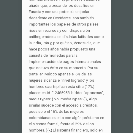
añadir que, a pesar de los desafíos en
Eurasia y con una potencia unipolar
decadente en Occidente, son también
importantes los papeles de otros países
ricos en recursos y con disposición
antihegemónica en distintas latitudes como
la India, Irán y, por qué no, Venezuela, que
hace pocos años había propuesto una
canasta de monedas para la
implementación de pagos internacionales
que no tuvo éxito en su momento. Por su
parte, en México apenas el 6% de las
mujeres alcanza el ‘nivel logrado’ y los
hombres casi triplican esta cifra (17%).
placementId: '12485958' bidder: 'appnexus',
mediaTypes: { No. mediaTypes: { }, Algo
similar sucede con el acceso a créditos,
pues solo el 16% de las mujeres
colombianas cuenta con algún préstamo en
el sistema formal, frente al 29% de los
hombres. } },{ El sistema financiero, solo en