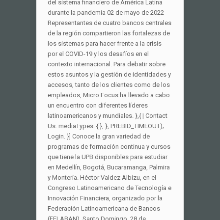
del sistema financiero de América Latina
durante la pandemia 02 de mayo de 2022
Representantes de cuatro bancos centrales
de la región compartieron las fortalezas de
los sistemas para hacer frente a la crisis
por el COVID-19 y los desafíos en el
contexto internacional. Para debatir sobre
estos asuntos y la gestión de identidades y
accesos, tanto de los clientes como de los
empleados, Micro Focus ha llevado a cabo
un encuentro con diferentes líderes
latinoamericanos y mundiales. },{ | Contact
Us. mediaTypes: { }, }, PREBID_TIMEOUT);
Login. }] Conoce la gran variedad de
programas de formación continua y cursos
que tiene la UPB disponibles para estudiar
en Medellín, Bogotá, Bucaramanga, Palmira
y Montería. Héctor Valdez Albizu, en el
Congreso Latinoamericano de Tecnología e
Innovación Financiera, organizado por la
Federación Latinoamericana de Bancos
(FELABAN), Santo Domingo, 28 de