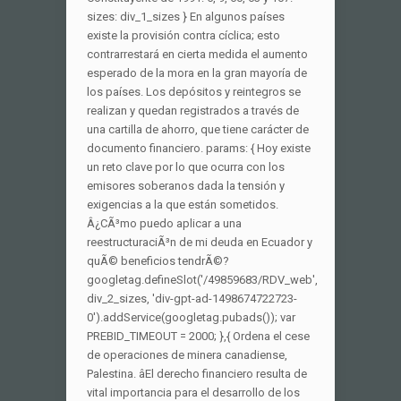
sizes: div_1_sizes } En algunos países
existe la provisión contra cíclica; esto
contrarrestará en cierta medida el aumento
esperado de la mora en la gran mayoría de
los países. Los depósitos y reintegros se
realizan y quedan registrados a través de
una cartilla de ahorro, que tiene carácter de
documento financiero. params: { Hoy existe
un reto clave por lo que ocurra con los
emisores soberanos dada la tensión y
exigencias a la que están sometidos.
Â¿CÃ³mo puedo aplicar a una
reestructuraciÃ³n de mi deuda en Ecuador y
quÃ© beneficios tendrÃ©?
googletag.defineSlot('/49859683/RDV_web',
div_2_sizes, 'div-gpt-ad-1498674722723-
0').addService(googletag.pubads()); var
PREBID_TIMEOUT = 2000; },{ Ordena el cese
de operaciones de minera canadiense,
Palestina. âEl derecho financiero resulta de
vital importancia para el desarrollo de los