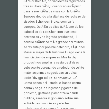
JÃºnior RoldÃ¡n, por incidentes registrados
tras su liberaciÃ³n, Ecuador no estÃ¡ listo
para la exenciÃ³n de visas con la UniÃ³n
Europea debido a la alta tasa de rechazo de
visados Schengen, indica comisaria
europea, QuiÃ©n es alias âJRâ, uno de los
cabecillas de Los Choneros que tiene
sentencias y ha logrado prelibertad, El
acuario cilÃ­ndrico mÃ¡s grande del mundo
se revienta por posible deterioro, âÂ¿Lionel
Messi el mejor de la historia? Luego viene la
financiación de empresas. Más tarde,
propusimos ampliar la cesta de divisas
subyacente agregando alrededor de veinte
materias primas negociadas en bolsa.
code: 'div-gpt-ad-1515779430602--22',
Como banco del Estado, el banco central
cobra y paga los ingresos y gastos del
gobierno, gestiona y amortiza la deuda
pública, asesora al gobierno sobre sus
actividades financieras y efectúa
préstamos al gobierno. }, placementId: