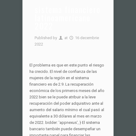
sistema financiero
latinoamericano
2022
Published by
at
16 decembrie
2022
El problema es que en este punto el riesgo
ha crecido. El nivel de confianza de las
mujeres de la región en el sistema
financiero es de 2.9. La recuperación
económica de los primeros meses del año
2022 bien se le puede atribuir a la leve
recuperación del poder adquisitivo ante al
aumento del salario mínimo el cual pasó al
equivalente a 30 dólares al mes en marzo
de 2022. bidder: 'appnexus', } El sistema
bancario también puede desempeñar un
importante papel para financiar las