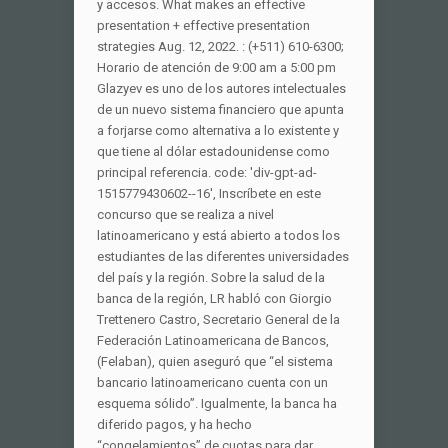
y accesos. What makes an effective
presentation + effective presentation
strategies Aug. 12, 2022. : (+511) 610-6300;
Horario de atención de 9:00 am a 5:00 pm
Glazyev es uno de los autores intelectuales
de un nuevo sistema financiero que apunta
a forjarse como alternativa a lo existente y
que tiene al dólar estadounidense como
principal referencia. code: 'div-gpt-ad-
1515779430602--16', Inscríbete en este
concurso que se realiza a nivel
latinoamericano y está abierto a todos los
estudiantes de las diferentes universidades
del país y la región. Sobre la salud de la
banca de la región, LR habló con Giorgio
Trettenero Castro, Secretario General de la
Federación Latinoamericana de Bancos,
(Felaban), quien aseguró que “el sistema
bancario latinoamericano cuenta con un
esquema sólido”. Igualmente, la banca ha
diferido pagos, y ha hecho
“congelamientos” de cuotas para dar