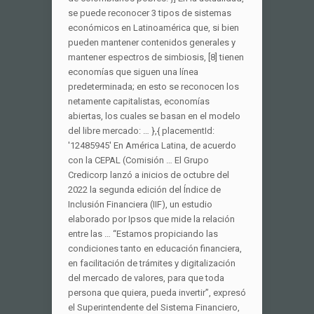
se puede reconocer 3 tipos de sistemas
económicos en Latinoamérica que, si bien
pueden mantener contenidos generales y
mantener espectros de simbiosis, [8] tienen
economías que siguen una línea
predeterminada; en esto se reconocen los
netamente capitalistas, economías
abiertas, los cuales se basan en el modelo
del libre mercado: … },{ placementId:
'12485945' En América Latina, de acuerdo
con la CEPAL (Comisión … El Grupo
Credicorp lanzó a inicios de octubre del
2022 la segunda edición del Índice de
Inclusión Financiera (IIF), un estudio
elaborado por Ipsos que mide la relación
entre las … “Estamos propiciando las
condiciones tanto en educación financiera,
en facilitación de trámites y digitalización
del mercado de valores, para que toda
persona que quiera, pueda invertir”, expresó
el Superintendente del Sistema Financiero,