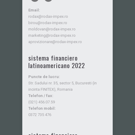
Email:
rodax@rodax-impex.ro
birou@rodax-impex.ro
moldovan@rodax-impex.ro
marketing@rodax-impex.ro
aprovizionare@rodax-impex.ro
sistema financiero
latinoamericano 2022
Puncte de lucru:
Str. Sadului nr. 35, sector 5, Bucuresti (in
incinta FINITEX), Romania
Telefon / fax:
(021) 456.07.59
Telefon mobil:
0372 735 476