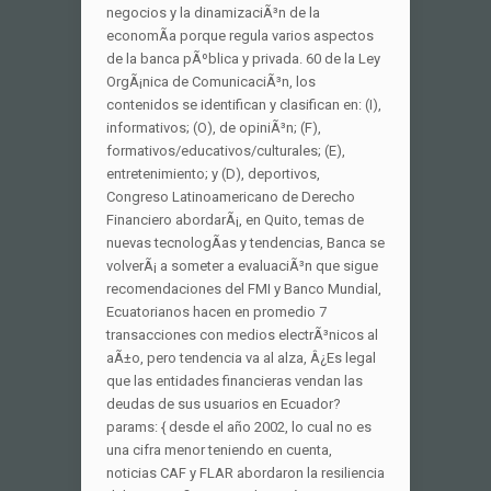
negocios y la dinamizaciÃ³n de la
economÃ­a porque regula varios aspectos
de la banca pÃºblica y privada. 60 de la Ley
OrgÃ¡nica de ComunicaciÃ³n, los
contenidos se identifican y clasifican en: (I),
informativos; (O), de opiniÃ³n; (F),
formativos/educativos/culturales; (E),
entretenimiento; y (D), deportivos,
Congreso Latinoamericano de Derecho
Financiero abordarÃ¡, en Quito, temas de
nuevas tecnologÃ­as y tendencias, Banca se
volverÃ¡ a someter a evaluaciÃ³n que sigue
recomendaciones del FMI y Banco Mundial,
Ecuatorianos hacen en promedio 7
transacciones con medios electrÃ³nicos al
aÃ±o, pero tendencia va al alza, Â¿Es legal
que las entidades financieras vendan las
deudas de sus usuarios en Ecuador?
params: { desde el año 2002, lo cual no es
una cifra menor teniendo en cuenta,
noticias CAF y FLAR abordaron la resiliencia