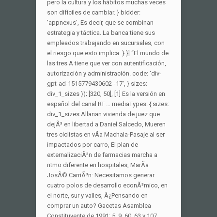
pero la cultura y los hábitos muchas veces
son difíciles de cambiar. } bidder:
'appnexus', Es decir, que se combinan
estrategia y táctica. La banca tiene sus
empleados trabajando en sucursales, con
el riesgo que esto implica. } }] “El mundo de
las tres A tiene que ver con autentificación,
autorización y administración. code: 'div-
gpt-ad-1515779430602--17', } sizes:
div_1_sizes }); [320, 50], [1] Es la versión en
español del canal RT … mediaTypes: { sizes:
div_1_sizes Allanan vivienda de juez que
dejÃ³ en libertad a Daniel Salcedo, Mueren
tres ciclistas en vÃ­a Machala-Pasaje al ser
impactados por carro, El plan de
externalizaciÃ³n de farmacias marcha a
ritmo diferente en hospitales, MarÃ­a
JosÃ© CarriÃ³n: Necesitamos generar
cuatro polos de desarrollo econÃ³mico, en
el norte, sur y valles, Â¿Pensando en
comprar un auto?
Gacetas Asamblea
Constituyente de 1991: 5, 9, 60, 63 y 107.