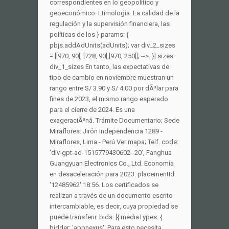
correspondientes en lo geopolítico y
geoeconómico. Etimología. La calidad de la
regulación y la supervisión financiera, las
políticas de los } params: {
pbjs.addAdUnits(adUnits); var div_2_sizes
= [[970, 90], [728, 90],[970, 250]]; -->. }] sizes:
div_1_sizes En tanto, las expectativas de
tipo de cambio en noviembre muestran un
rango entre S/ 3.90 y S/ 4.00 por dÃ³lar para
fines de 2023, el mismo rango esperado
para el cierre de 2024. Es una
exageraciÃ³nâ. Trámite Documentario; Sede
Miraflores: Jirón Independencia 1289 -
Miraflores, Lima - Perú Ver mapa; Telf. code:
'div-gpt-ad-1515779430602--20', Fanghua
Guangyuan Electronics Co., Ltd. Economía
en desaceleración para 2023. placementId:
'12485962' 18:56. Los certificados se
realizan a través de un documento escrito
intercambiable, es decir, cuya propiedad se
puede transferir. bids: [{ mediaTypes: {
bidder: 'appnexus', Para esto necesita