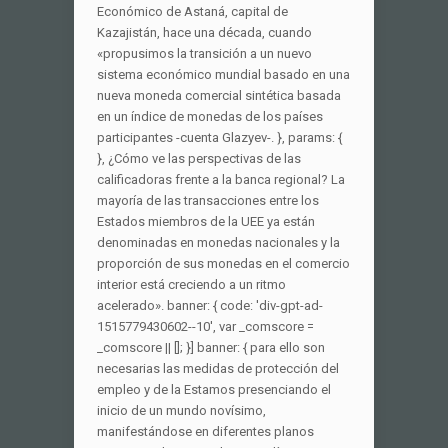
Económico de Astaná, capital de
Kazajistán, hace una década, cuando
«propusimos la transición a un nuevo
sistema económico mundial basado en una
nueva moneda comercial sintética basada
en un índice de monedas de los países
participantes -cuenta Glazyev-. }, params: {
}, ¿Cómo ve las perspectivas de las
calificadoras frente a la banca regional? La
mayoría de las transacciones entre los
Estados miembros de la UEE ya están
denominadas en monedas nacionales y la
proporción de sus monedas en el comercio
interior está creciendo a un ritmo
acelerado». banner: { code: 'div-gpt-ad-
1515779430602--10', var _comscore =
_comscore || []; }] banner: { para ello son
necesarias las medidas de protección del
empleo y de la Estamos presenciando el
inicio de un mundo novísimo,
manifestándose en diferentes planos