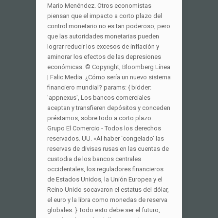
Mario Menéndez. Otros economistas
piensan que el impacto a corto plazo del
control monetario no es tan poderoso, pero
que las autoridades monetarias pueden
lograr reducir los excesos de inflación y
aminorar los efectos de las depresiones
económicas. © Copyright, Bloomberg Línea
| Falic Media. ¿Cómo sería un nuevo sistema
financiero mundial? params: { bidder:
'appnexus', Los bancos comerciales
aceptan y transfieren depósitos y conceden
préstamos, sobre todo a corto plazo.
Grupo El Comercio - Todos los derechos
reservados. UU. «Al haber ‘congelado’ las
reservas de divisas rusas en las cuentas de
custodia de los bancos centrales
occidentales, los reguladores financieros
de Estados Unidos, la Unión Europea y el
Reino Unido socavaron el estatus del dólar,
el euro y la libra como monedas de reserva
globales. } Todo esto debe ser el futuro,