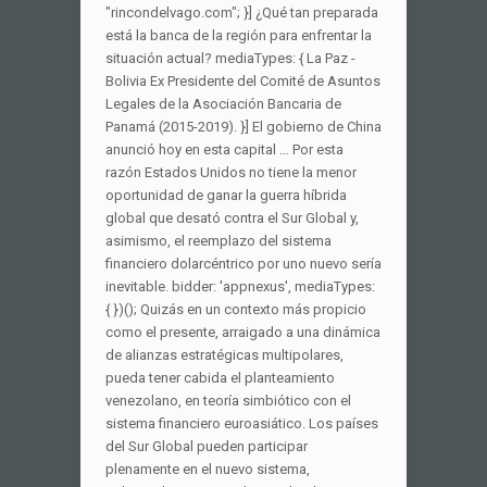
"rincondelvago.com"; }] ¿Qué tan preparada
está la banca de la región para enfrentar la
situación actual? mediaTypes: { La Paz -
Bolivia Ex Presidente del Comité de Asuntos
Legales de la Asociación Bancaria de
Panamá (2015-2019). }] El gobierno de China
anunció hoy en esta capital … Por esta
razón Estados Unidos no tiene la menor
oportunidad de ganar la guerra híbrida
global que desató contra el Sur Global y,
asimismo, el reemplazo del sistema
financiero dolarcéntrico por uno nuevo sería
inevitable. bidder: 'appnexus', mediaTypes:
{ })(); Quizás en un contexto más propicio
como el presente, arraigado a una dinámica
de alianzas estratégicas multipolares,
pueda tener cabida el planteamiento
venezolano, en teoría simbiótico con el
sistema financiero euroasiático. Los países
del Sur Global pueden participar
plenamente en el nuevo sistema,