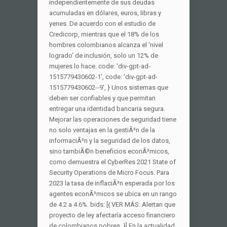
independientemente de sus deudas
acumuladas en dólares, euros, libras y
yenes. De acuerdo con el estudio de
Credicorp, mientras que el 18% de los
hombres colombianos alcanza el ‘nivel
logrado’ de inclusión, solo un 12% de
mujeres lo hace. code: 'div-gpt-ad-
1515779430602-1', code: 'div-gpt-ad-
1515779430602--9', } Unos sistemas que
deben ser confiables y que permitan
entregar una identidad bancaria segura.
Mejorar las operaciones de seguridad tiene
no solo ventajas en la gestiÃ³n de la
informaciÃ³n y la seguridad de los datos,
sino tambiÃ©n beneficios econÃ³micos,
como demuestra el CyberRes 2021 State of
Security Operations de Micro Focus. Para
2023 la tasa de inflaciÃ³n esperada por los
agentes econÃ³micos se ubica en un rango
de 4.2 a 4.6%. bids: [{ VER MÁS: Alertan que
proyecto de ley afectaría acceso financiero
de colombianos pobres. }] En la actualidad,