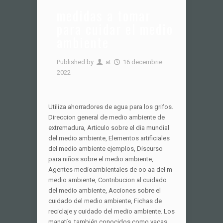
medidas a tomar
para cuidar el medio
ambiente
Published by
at
16 decembrie
2022
Utiliza ahorradores de agua para los grifos.
Direccion general de medio ambiente de
extremadura, Articulo sobre el dia mundial
del medio ambiente, Elementos artificiales
del medio ambiente ejemplos, Discurso
para niños sobre el medio ambiente,
Agentes medioambientales de oo aa del m
medio ambiente, Contribucion al cuidado
del medio ambiente, Acciones sobre el
cuidado del medio ambiente, Fichas de
reciclaje y cuidado del medio ambiente. Los
manatís, también conocidos como vacas