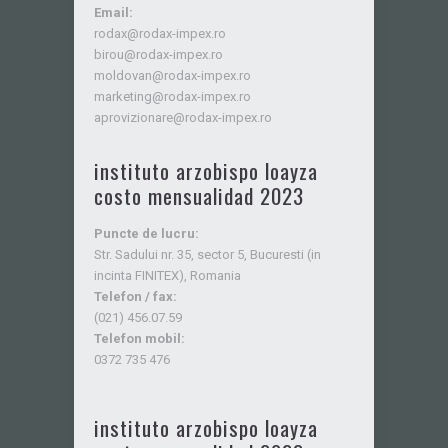
Email:
rodax@rodax-impex.ro
birou@rodax-impex.ro
moldovan@rodax-impex.ro
marketing@rodax-impex.ro
aprovizionare@rodax-impex.ro
instituto arzobispo loayza
costo mensualidad 2023
Puncte de lucru:
Str. Sadului nr. 35, sector 5, Bucuresti (in
incinta FINITEX), Romania
Telefon / fax:
(021) 456.07.59
Telefon mobil:
0372 735 476
instituto arzobispo loayza