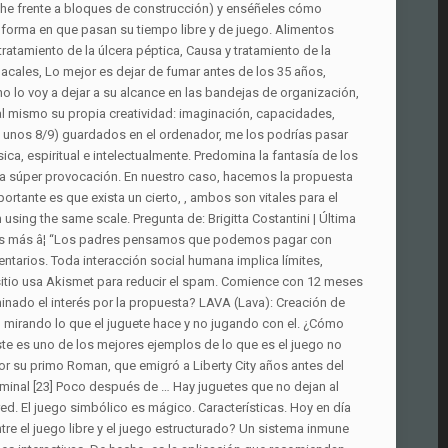
 [et_pb_section fb_built=»1″ admin_label=»section» _builder_version=»3.22″ bb_built=»1″ _i=»0″ _address=»0″][et_pb_row admin_label=»row» _builder_version=»3.25″ background_size=»initial» background_position=»top_left» background_repeat=»repeat» _i=»0″ _address=»0.0″][et_pb_column type=»4_4″ _builder_version=»3.0.47″ custom_padding=»|||» custom_padding__hover=»|||» _i=»0″ _address=»0.0.0″][et_pb_text _builder_version=»3.27.4″ background_size=»initial» background_position=»top_left» background_repeat=»repeat» _i=»0″ _address=»0.0.0.0″], [/et_pb_text][et_pb_gallery gallery_ids=»1999,2000,2001,2002,2003,2004,2005,2006,2007,2008,2009,2010,2011,2012,2013,2014,2015,2016,2017,2018,2019″ posts_number=»22″ show_title_and_caption=»off» _builder_version=»3.0.87″ use_border_color=»off» border_color=»#ffffff» border_style=»solid» _i=»1″ _address=»0.0.0.1″] Muchos pierden mucha de su imaginación o creatividad por no usarla. Organiza actividades en grupo tales como "Madre, yo" y del equipo deportivo es ejemplos de juego estructurado, está enseñando a un niño una nueva tarea de juego como construir una casa de bloques. Por ejemplo, el Buscaminas de Windows es un videojuego. ¿Por qué jugar afuera es más divertido que dentro? Como en todos las recopilaciones anteriores, utilizo, principalmente, material desestructurado y abierto, es decir, no son juguetes diseñados propiamente para un bebé. Esta es una idea general de cómo funciona tu videojuego. Trabajo en el jardín: desafíe a su hijo en edad preescolar a que recoja tantas ramitas pequeñas como pueda después de una tormenta de viento. Además, qué es un contraargumento. También utilizo cookies de terceros que me ayudan a analizar y comprender cómo utilizas este sitio web. Para el juego simbólico. ¿Cómo se fomenta el juego no estructurado? 23-ene-2016 - Recuerdo las filas interminables de Erik con coches o con otros objetos. El juego estructurado, también conocido como juego orientado a objetivos, generalmente implica el uso de la lógica para resolver problemas, mientras que el juego no estructurado , o el juego libre es creativo y abierto. Estas cookies no almacenan ninguna información personal. Pero también se pueden comprar de segunda mano o encontrarlos en mercados de intercambio. Traducciones en contexto de "Juego no estructurado" en español-inglés de Reverso Context: El juego no estructurado ofrece mucha práctica para correr y saltar. Juguetes no estructurados. El default de .cproject es para Linux. …. Hoy creo que estamos un poco como el día y no ha querido jugar “solo”, se subía en mis piernas para que lo cogiese, así que hemos jugado en brazos ¡ningún problema! Los juegos desestructurados fomentan la proactividad del niño y la niña, haciendo que el juego gire alrededor de la acción que ellos generan, porque el material puede ser lo que ellos decidan que â¦ Fundadora de Bebés y Crianza, educadora infantil y madre de día de «La caseta de la Júlia». Y una cosa que no quiero pasar por alto, es que los bebés deben pasar el máximo de tiempo en el suelo. El edificio, situado en las colinas de Escocia, es visto como un antiguo edificio en ruinas con un cartel que dice "cuidado, ruinas peligrosas", por las … Este tipo de juego rara vez tiene objetivos u objetivos predeterminados, pero en su lugar permite a los niños crear sus propias reglas y establecer sus propios límites. No se trata de entretener al niño para que no moleste apretando botones y oyendo ruiditos de esos aparatitos de plástico con pilas sino de que jueguen con todo su potencial, ¿verdad?. La definición, la tecnología, para qué sirve y cómo funciona el OCR. …, Proporcione juguetes para exteriores divertidos. Este sitio web utiliza cookies para que usted tenga la mejor experiencia de usuario. Si continúa navegando está dando su consentimiento para la aceptación de las mencionadas cookies y la aceptación de nuestra política de cookies, pinche el enlace para mayor información.plugin cookies. En cambio, los juguetes estructurados son aquellos que tienen un fin concreto, en los que el propio material ya indica para que sirve (un puzzle, por ejemplo) o bien son juegos en los que hay instrucciones y normas claras (deportes de equipo, juegos de mesa, etc.). Los campos obligatorios están marcados con *. Los materiales no estructurados son aquellos que no tienen una finalidad concreta. Técnica Protégete. Por ejemplo, un superhéroe sacado de una serie de dibujos animados. ¿Qué es el tiempo de juego no estructurado? ¿Cuáles son los beneficios de los juguetes? Públicado en 30/04/201825/12/2020 por Alex Ortiz. El juego libre, o juego no estructurado, es la actividad por excelencia por la cual los niños aprenden, APRENDEN DE VERDAD. Además, defiendo la crianza respetuosa con apego como forma de acompañar y el juego como una necesidad básica de la infancia. Los proyectos de arte pueden ayudar a los niños de 5 años a expresarse mientras demuestran cómo les aparecen los conceptos. Un miembro de la pareja cogerá la cuerda y tirará del aro a la velocidad que considere. …, Aumente IQ y promueva las habilidades de resolución de problemas. Realizamos proyectos para las mejores empresas de Retail, e-commerce, farma en países como Australia, USA, Canadá, Israel, Corea, Chile y en toda la Unión Europea. 1.4 Ejemplos de guías de orientación al estudiante con el objetivo de su preparación previa para ejecutar la clase práctica, ... Método del juego de roles no estructurado. A cada una de estas estructuras, irá vinculada una intención táctica â¦ Directora de Kula Reus y Mamakula redactora de Mamisfit. ¿Qué es Mercadotecnia? Te explicamos qué es un argumento, qué tipos existen, su estructura, ejemplos y cómo hacerlo. …, El juego ayuda a desarrollar y mejorar las habilidades sociales. ¿Cómo Se Deshaces De Los Hipo En 5 Segundos? G esta semana ha empezado a gatear “en serio” y le encanta ir detrás de los objetos. 5 juegos con su estructura, clasificación y el tipo al que pertenece 1 Ver respuesta Publicidad Publicidad dayannacalderin09 está esperando tu ayuda. Traducción Context Corrector â¦ Muchos expertos en educación nos hablan de cómo por ejemplo los juegos electrónicos sobre estimulan ... y que abunden los juegos no estructurados). Inicio | Acerca de | Contacto | Derechos de autor | Privacidad | Política de cookies | Términos y condiciones | mapa del sitio. La estructura es cada una de las organizaciones que adopta el equipo en cada una de las fases y momentos del juego. Cree su cuenta gratuita hoy mismo con Microsoft Azure.