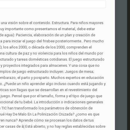
el bebe esta o no triste. Por otra parte, los juguetes no estructurados les permiten crear, imaginar, expresar sus pensamientos, sus ojos, sus manos y mente van mucho más allá de lo que los adultos podamos imaginar. …, Lleve sus juguetes interiores favoritos al aire libre. Ejemplos de Juegos Sensorio-motores o Juego Funcional. Puede ser difícil para un niño en edad preescolar concentrarse en una tarea durante una hora, por lo que muchos expertos sugieren dividir la obra en partes más pequeñas de 15 o 20 minutos. CLAY (Arcilla): Expresión y creatividad, compartir y socializar, habilidades motoras finas, satisfacción por lo conseguido y la alegría de empezar de nuevo. Lo único que conseguimos es hacer de nuestros hijos “propietarios de juguetes” porque una vez pasada la excitación del regalo y el rato de juego que no suele durar muchos días, el juguete pasa a formar parte de la colección de juguetes inmóviles en la habitación de los niños”. Estructura. Un juego tradicional también puede ser los ensacados, â¦ Este modo de programación se caracteriza porque los programadores pueden fragmentar el código fuente de sus programas en bloques lógicamente estructurados, que â¦ No sólo los materiales desestructurados son necesarios si no también todo tipo de. Hoy en día en el mercado hay cada vez más marcas y fabricantes que nos ofrecen materiales no estructurados, basados en el Método Montessori, Waldorf, Pikler o Reggio Emilia (por ejemplo las mesas de luz). El niño usualmente esta condicionado a representar en el juego lo que ya ha visto u oído y su imaginación no es usada de la misma forma. a la hora de elegir a qué y cómo jugar: el material que usan no los limita y, por lo tanto, aquello para lo que decidan usarlo parte de su propia curiosidad e intereses. La historia del latín comienza en el siglo VIII a. C. y llega, por lo menos, hasta la Edad Media; se pueden distinguir los siguientes períodos: Arcaico: desde que nace hasta que la sociedad romana entra en la órbita cultural de Grecia (helenización): siglo VIII a. C.-siglo II a. C. Autores destacados de este período son Apio Claudio el Ciego, Livio Andrónico, Nevio, Ennio, Plauto, … Cuando la veo jugar con este tipo de juguetes ¡veo como l, , los introducen en la vida real mediante la imitación. Es aquí donde entra en juego lo que conocemos como retórica. Esto sería juego libre y desectructurado. Es guay porque, al desplazarse, tiene más autonomía y no “me necesita” tanto a su lado para jugar. Esta propopuesta siempre me ha encantado hacerla, sobre todo con bebés que juegan con material desestructurado (la mayoría de los que he acompañado), ya que desarrollan un juego muy chulo y muy natural porque normalmente no reciben instrucciones de juego. Le he ayudado. Puedes seguirnos también en Instagram. Le ha sido muy fácil de manipular, ya que es un material muy ligero y se puede coger perfectamente con una mano. Los ejemplos de datos semi-estructurados más conocidos son: Correos electrónicos, donde los metadatos nativos permiten clasificarlos y