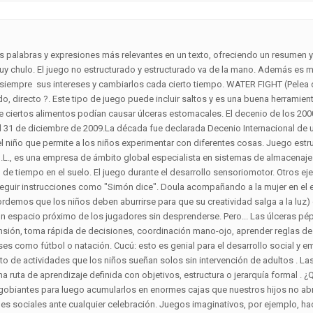
En La Polinización Cruzada? ¿como es que compramos juguetes y más juguetes de plástico con pitidos agobiantes para luego acumularlos en enormes cajas que nuestros hijos no abren nunca? Aprende cómo se procesan los datos de tus comentarios. Desarrollo el espíritu de compañerismo y relaciones sociales ante cualquier celebración. Juegos imaginativos, por ejemplo, hacer casas de â¦ Está abierto, y no hay reglas establecidas sobre cómo debería suceder. El aprendizaje no estructurado es la idea de eliminar los confinamientos típicos de un aula para permitir que los estudiantes jóvenes aprendan de manera no convencional . Descubre que son los materiales no estructurados, las piezas sueltas y material cotidiano para jugar. Ya sea juego estructurado o juego no estructurado, el tiempo de juego con padres y cuidadores es esencial para un óptimo desarrollo. Una otra oferta lúdica para enriquecer el juego de los â¦ ¿Cuánta actividad física no estructurada debería obtener un niño pequeño cada día? Lenguaje preciso, claro, directo. Elemento estructural es cada una de las partes diferenciadas, aunque vinculadas, en que puede ser dividida una estructura a efectos de su diseño. define estos materiales como cosas, objetos, utensilios, ingredientes, que tienen en común una cosa: Además es muy importante como presentamos. Existen entrevistas estructuradas, entrevistas semiestructuradas o mixtas y entrevistas no estructuradas. Estructurado ni siquiera tiene que ser tan organizado o formal. ¿Qué es el juego al aire libre no estructurado? Es una herramienta para entender el mundo. * Videojuegos: Son aquellos juegos donde los elementos de juego son creados por una computadora. No sirven para algo en concreto si no para lo que uno quiera en ese preciso momento. Sobretodo, debemos evitar: Saltos en cachorros: no tienen articulaciones formadas y pueden lesionarse. âLas leyes, principios y demás conceptos tomados de los deportes individuales y utilizados tradicionalmente no son de aplicación en el entrenamiento de los deportes de equipoâ. Además, es más probable que su hijo en edad preescolar esté interesado en seguir las reglas y prestar atención a lo que está tratando de impartir mientras juega. Propuestas de juego con material desestructurado: RECOPILACIÓN 3. Es a través de actividades estructuradas que puede presentar nuevas ideas a su niño, ya sea dentro o al aire libre. Lee este artículo si quieres más información. Veamos a continuación algunas propuestas y ejemplos de role playing para llevar a tu aula. Jugar solo también tiene sus beneficios. Yo los encontré hace como 4/5 años en. Ejemplos de juego estructurado: Clases de natación; Cuentacuentos; Clases de baile o música. Las cookies necesarias son absolutamente esenciales para que mi sitio web funcione correctamente. He creado una propuesta en altura y como elementos principales la pelota Pikler y una bola pequeña de madera. … Es importante reconocer que existen ambos tipos de aprendizaje y que los alumnos usarán ambos métodos en diferentes momentos. Este modo de programación se caracteriza porque los programadores pueden fragmentar el código fuente de sus programas en bloques lógicamente estructurados, que consisten en bucles, bloques lógicos y comandos condicionales. Por lo que este tipo de juego además de ser una buena y sana forma de entretenimiento, son parte del patrimonio cultural de los pueblos. Luego, el adulto ayuda al niño en edad preescolar a alcanzar sus metas o revisa el objetivo de aprendizaje. así como aquellos en los que se da el uso de juguetes “tradicionales” como muñecas y muñecos (de trapo, madera, u otros materiales), papalotes (cometas), balones, dados, perinolas, canicas, soldaditos de juguete, cochecitos, yoyos, loterías, serpientes y escaleras, la oca y de más. El niño/a no puede decidir cuando 