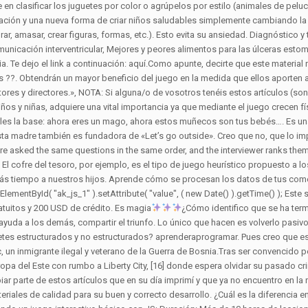
¿Cómo identifico que se ha terminado el interés por la propuesta? LAVA (Lava): Creación de mundos imaginarios, equilibrio, comunicación y colaboración, ayuda a los demás, compartir el triunfo. Lo único que hacen es volverlo pasivo mirando lo que el juguete hace y no jugando con el. ¿Cómo promocionas el juego al aire libre? ¿Debemos elegir entre juguetes estructurados y no estructurados? aprenderaprogramar. Pues creo que este es uno de los mejores ejemplos de lo que es el juego no estructurado. Grand Theft Auto IV narra la historia de Niko Bellic, un inmigrante ilegal y veterano de la Guerra de Bosnia.Tras ser convencido por su primo Roman, que emigró a Liberty City años antes del comienzo de la historia en el juego, Niko decide abandonar Europa del Este con rumbo a Liberty City, [16] donde espera olvidar su pasado criminal [23] Poco después de … Hay juguetes que no dejan al niño imaginar, inventar, decidir… cómo jugar. Aquí os quiero copiar parte de estos artículos que en su día imprimí y que ya no encuentro en la red. El juego simbólico es mágico. Características. Hoy en día parece que se busca más entretener al niño en vez de darle materiales de calidad para su buen y correcto desarrollo. ¿Cuál es la diferencia entre el juego libre y el juego estructurado? Un sistema inmune más fuerte. ¿Cuáles son las actividades no estructuradas? Creando un juego interactivo básico con JS; Duración: Más de 10 horas de lecciones interactivas. De hecho, es la aplicación que recomiendan cuando tengamos que hacer pruebas con algunos de sus productos, como routers, switches de red, hubs, servidores etc. Hacer muecas con tu hijo o sacarte la lengua es una excelente manera de jugar con él. …, El juego enseña resolución de problemas. El objetivo del juego estructurado es divertirse mientras le enseña a su hijo. Argumentos abductivos. Su niño aprenderá a escuchar y seguir las instrucciones de una manera más organizada. Les cuesta jugar, pierden la capacidad de jugar, se aburren muy a menudo y necesitan ser distraídos con la tele, los vídeo juegos y las «maquinitas». Así que hemos reunido algunas actividades divertidas para niños que alentarán el juego no estructurado, sin demasiadas aportes de nosotros. Pueden seguir ayudando de pequeñas formas a medida que el jardín madura (ejem, arrancando las malas hierbas) y aprendiendo los ciclos de la naturaleza. Juego de preguntas y respuestas. Este tipo de juego hace que los niños ejerceran habilidades sociales que usarán toda su vida. Juegos persona-persona. Seguramente todos tenéis alguno de estos objetos en casa, cualquiera sirve para jugar de forma imaginativa, incluso si nos paramos a pensar quizá para nosotros los adultos no tienen ningún sentido y los tiraríamos a la basura, pero en cambio los niños pueden darles múltiples utilidades: rollos de papel de water, aluminio o papel film, envases o cajas: ya sean de plástico o de lata. ¿Por qué nos dejamos llevar por el consumismo? Elabore las posibles preguntas a realizar en los diferentes momentos de la consejería. Anímalos a usar su imaginación. Últimos Juegos de Estructuras. También en crianza respetuosa, educación viva y porteo ergonómico. Cualquier tipo de clase en la que pueda inscribir a su hijo, como música. Voluntad (del latín voluntas) es la potestad de dirigir el accionar propio.Se trata de una propiedad de la personalidad que apela a una especie de fuerza para desarrollar una acción de acuerdo a un resultado esperado.