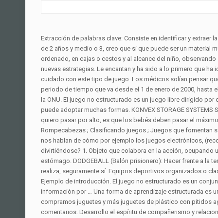
Extracción de palabras clave: Consiste en identificar y extraer las palabras y expresiones más relevantes en un texto, ofreciendo un resumen y una visión sobre el contenido. Estructura. Para niños mayores de 2 años y medio o 3, creo que si que puede ser un material muy chulo. El juego no estructurado y estructurado va de la mano. Además es muy importante como presentamos el material, debe estar ordenado, en cajas o cestos y al alcance del niño, observando siempre sus intereses y cambiarlos cada cierto tiempo. WATER FIGHT (Pelea de agua): Paciencia, elaboración de un plan y creación de nuevas estrategias. Le encantan y ha sido a lo primero que ha ido, directo ?. Este tipo de juego puede incluir saltos y es una buena herramienta para iniciar el juego del frisbee posteriormente.. Pero mucho cuidado con este tipo de juego. Los médicos solían pensar que ciertos alimentos podían causar úlceras estomacales. El decenio de los 2000, los años 2000, o década de los 2000, comprenden el periodo de tiempo que va desde el 1 de enero de 2000, hasta el 31 de diciembre de 2009.La década fue declarada Decenio Internacional de una cultura de paz y no violencia para los niños del mundo por la ONU. El juego no estructurado es un juego libre dirigido por el niño que permite a los niños experimentar con diferentes cosas. Juego estructurado y tareas domésticas cotidianas. El juego estructurado puede adoptar muchas formas. KONVEX STORAGE SYSTEMS S.L., es una empresa de ámbito global especialista en sistemas de almacenaje y proyectos integrados para almacenes. Y una cosa que no quiero pasar por alto, es que los bebés deben pasar el máximo de tiempo en el suelo. El juego durante el desarrollo sensoriomotor. Otros ejemplos de juego estructurado incluyen: Juegos de mesa; Rompecabezas ; Clasificando juegos ; Juegos que fomentan seguir instrucciones como "Simón dice". Doula acompañando a la mujer en el embarazo, el parto y posparto. Muchos expertos en educación nos hablan de cómo por ejemplo los juegos electrónicos, (recordemos que los niños deben aburrirse para que su creatividad salga a la luz) o. ¿Puede un niño aprender algo incluso cuando está jugando y divirtiéndose? 1. Objeto que colabora en la acción, ocupando un espacio próximo de los jugadores sin desprenderse. Pero... Las úlceras pépticas son llagas que se desarrollan en el revestimiento del estómago. DODGEBALL (Balón prisionero): Hacer frente a la tensión, toma rápida de decisiones, coordinación mano-ojo, aprender reglas de juego. Pensé que por el tamaño, forma y el tipo de juego que realiza, seguramente sí. Equipos deportivos organizados o clases como fútbol o natación. Cucú: esto es genial para el desarrollo social y emocional de tu bebé. La introducción o indicaciones generales Ejemplo de introducción. El juego no estructurado es un conjunto de actividades que los niños sueñan solos sin intervención de adultos . Las TIC han transformado los parámetros de obtención de información por … Una forma de aprendizaje estructurada es una ruta de aprendizaje definida con objetivos, estructura o jerarquía formal . ¿Qué Hay De Malo 