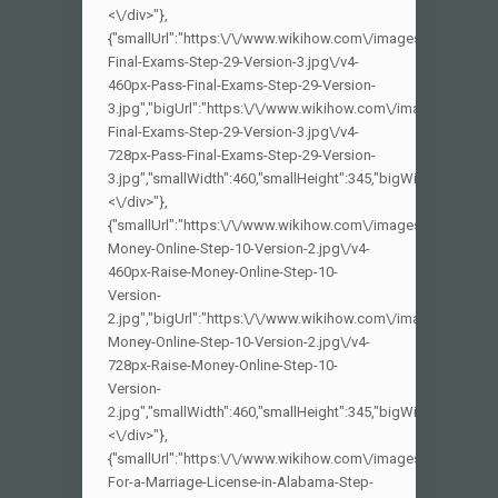
<\/div>"},
{"smallUrl":"https:\/\/www.wikihow.com\/images_en\/thumb
Final-Exams-Step-29-Version-3.jpg\/v4-
460px-Pass-Final-Exams-Step-29-Version-
3.jpg","bigUrl":"https:\/\/www.wikihow.com\/images\/thumb
Final-Exams-Step-29-Version-3.jpg\/v4-
728px-Pass-Final-Exams-Step-29-Version-
3.jpg","smallWidth":460,"smallHeight":345,"bigWidth":728,"big
<\/div>"},
{"smallUrl":"https:\/\/www.wikihow.com\/images_en\/thumb\
Money-Online-Step-10-Version-2.jpg\/v4-
460px-Raise-Money-Online-Step-10-
Version-
2.jpg","bigUrl":"https:\/\/www.wikihow.com\/images\/thumb
Money-Online-Step-10-Version-2.jpg\/v4-
728px-Raise-Money-Online-Step-10-
Version-
2.jpg","smallWidth":460,"smallHeight":345,"bigWidth":728,"big
<\/div>"},
{"smallUrl":"https:\/\/www.wikihow.com\/images_en\/thumb
For-a-Marriage-License-in-Alabama-Step-