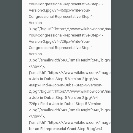
Your-Congressional-Representative-Step-1-
Version-3.jpg\/v4-460px-Write-Your-
Congressional-Representative-Step-1-
Version-
3.jpg","bigUrl":"https:\/\/www.wikihow.com\/images\/thumb\
Your-Congressional-Representative-Step-1-
Version-3.jpg\/v4-728px-Write-Your-
Congressional-Representative-Step-1-
Version-
3.jpg","smallWidth":460,"smallHeight":345,"bigWidth":728,"big
<\/div>"},
{"smallUrl":"https:\/\/www.wikihow.com\/images_en\/thumb\
a-Job-in-Dubai-Step-5-Version-2.jpg\/v4-
460px-Find-a-Job-in-Dubai-Step-5-Version-
2.jpg","bigUrl":"https:\/\/www.wikihow.com\/images\/thumb\
a-Job-in-Dubai-Step-5-Version-2.jpg\/v4-
728px-Find-a-Job-in-Dubai-Step-5-Version-
2.jpg","smallWidth":460,"smallHeight":345,"bigWidth":728,"big
<\/div>"},
{"smallUrl":"https:\/\/www.wikihow.com\/images_en\/thumb
for-an-Entrepreneurial-Grant-Step-8.jpg\/v4-