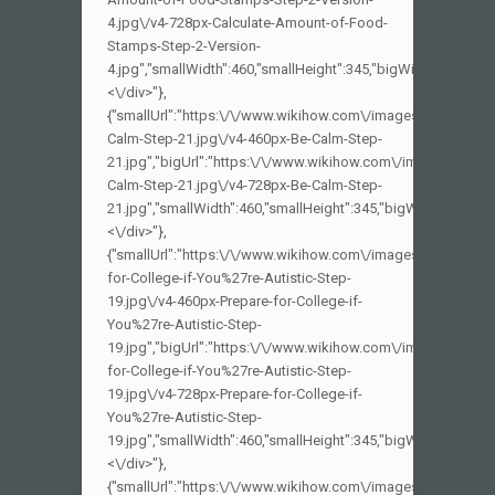
4.jpg\/v4-728px-Calculate-Amount-of-Food-
Stamps-Step-2-Version-
4.jpg","smallWidth":460,"smallHeight":345,"bigWidth":728,"big
<\/div>"},
{"smallUrl":"https:\/\/www.wikihow.com\/images_en\/thumb\
Calm-Step-21.jpg\/v4-460px-Be-Calm-Step-
21.jpg","bigUrl":"https:\/\/www.wikihow.com\/images\/thum
Calm-Step-21.jpg\/v4-728px-Be-Calm-Step-
21.jpg","smallWidth":460,"smallHeight":345,"bigWidth":728,"bi
<\/div>"},
{"smallUrl":"https:\/\/www.wikihow.com\/images_en\/thumb\
for-College-if-You%27re-Autistic-Step-
19.jpg\/v4-460px-Prepare-for-College-if-
You%27re-Autistic-Step-
19.jpg","bigUrl":"https:\/\/www.wikihow.com\/images\/thum
for-College-if-You%27re-Autistic-Step-
19.jpg\/v4-728px-Prepare-for-College-if-
You%27re-Autistic-Step-
19.jpg","smallWidth":460,"smallHeight":345,"bigWidth":728,"bi
<\/div>"},
{"smallUrl":"https:\/\/www.wikihow.com\/images_en\/thumb\