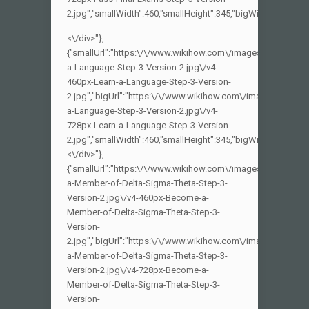
<\/div>"},
{"smallUrl":"https:\/\/www.wikihow.com\/images_en\/thumb\
a-Language-Step-3-Version-2.jpg\/v4-
460px-Learn-a-Language-Step-3-Version-
2.jpg","bigUrl":"https:\/\/www.wikihow.com\/images\/thumb
a-Language-Step-3-Version-2.jpg\/v4-
728px-Learn-a-Language-Step-3-Version-
2.jpg","smallWidth":460,"smallHeight":345,"bigWidth":728,"big
<\/div>"},
{"smallUrl":"https:\/\/www.wikihow.com\/images_en\/thum
a-Member-of-Delta-Sigma-Theta-Step-3-
Version-2.jpg\/v4-460px-Become-a-
Member-of-Delta-Sigma-Theta-Step-3-
Version-
2.jpg","bigUrl":"https:\/\/www.wikihow.com\/images\/thum
a-Member-of-Delta-Sigma-Theta-Step-3-
Version-2.jpg\/v4-728px-Become-a-
Member-of-Delta-Sigma-Theta-Step-3-
Version-