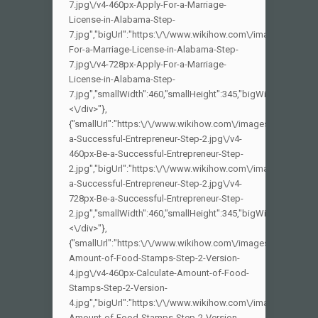
7.jpg\/v4-460px-Apply-For-a-Marriage-
License-in-Alabama-Step-
7.jpg","bigUrl":"https:\/\/www.wikihow.com\/images\/thumb
For-a-Marriage-License-in-Alabama-Step-
7.jpg\/v4-728px-Apply-For-a-Marriage-
License-in-Alabama-Step-
7.jpg","smallWidth":460,"smallHeight":345,"bigWidth":728,"big
<\/div>"},
{"smallUrl":"https:\/\/www.wikihow.com\/images_en\/thumb\
a-Successful-Entrepreneur-Step-2.jpg\/v4-
460px-Be-a-Successful-Entrepreneur-Step-
2.jpg","bigUrl":"https:\/\/www.wikihow.com\/images\/thumb
a-Successful-Entrepreneur-Step-2.jpg\/v4-
728px-Be-a-Successful-Entrepreneur-Step-
2.jpg","smallWidth":460,"smallHeight":345,"bigWidth":728,"big
<\/div>"},
{"smallUrl":"https:\/\/www.wikihow.com\/images_en\/thumb\
Amount-of-Food-Stamps-Step-2-Version-
4.jpg\/v4-460px-Calculate-Amount-of-Food-
Stamps-Step-2-Version-
4.jpg","bigUrl":"https:\/\/www.wikihow.com\/images\/thumb\
Amount-of-Food-Stamps-Step-2-Version-