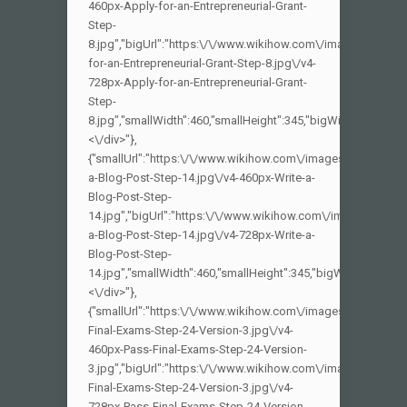
460px-Apply-for-an-Entrepreneurial-Grant-
Step-
8.jpg","bigUrl":"https:\/\/www.wikihow.com\/images\/thumb
for-an-Entrepreneurial-Grant-Step-8.jpg\/v4-
728px-Apply-for-an-Entrepreneurial-Grant-
Step-
8.jpg","smallWidth":460,"smallHeight":345,"bigWidth":728,"big
<\/div>"},
{"smallUrl":"https:\/\/www.wikihow.com\/images_en\/thumb\
a-Blog-Post-Step-14.jpg\/v4-460px-Write-a-
Blog-Post-Step-
14.jpg","bigUrl":"https:\/\/www.wikihow.com\/images\/thumb
a-Blog-Post-Step-14.jpg\/v4-728px-Write-a-
Blog-Post-Step-
14.jpg","smallWidth":460,"smallHeight":345,"bigWidth":728,"bi
<\/div>"},
{"smallUrl":"https:\/\/www.wikihow.com\/images_en\/thumb
Final-Exams-Step-24-Version-3.jpg\/v4-
460px-Pass-Final-Exams-Step-24-Version-
3.jpg","bigUrl":"https:\/\/www.wikihow.com\/images\/thumb
Final-Exams-Step-24-Version-3.jpg\/v4-
728px-Pass-Final-Exams-Step-24-Version-